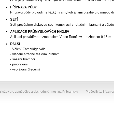
Orba je prováděna čtyřradličným otočným pluhem. (OPaLL-AGRI Jupite
PŘÍPRAVA PŮDY
Přípravu půdy provádíme těžkými smykobránami o záběru 6 mnebo 
SETÍ
Setí provádíme diskovou secí kombinací s rotačními bránami a záběre
APLIKACE PRŮMYSLOVÝCH HNOJIV
Aplikaci provádíme rozmetadlem Vicon Rotaflow s rozhozem 9-18 m
DALŠÍ
- Válení Cambridge válci
- vláčení středně těžkými branami
- sázení brambor
- proorávání
- vyorávání (Tecem)
 služby pro zemědělce a obchodní činnost na Příbramsku
Pročevily 1, Březnic