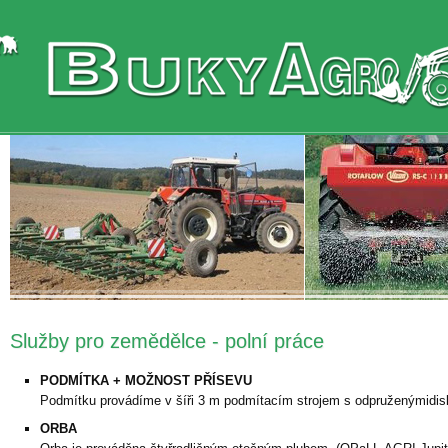
Služby pro zemědělce - polní práce
PODMÍTKA + MOŽNOST PŘÍSEVU
Podmítku provádíme v šíři 3 m podmítacím strojem s odpruženýmidis
ORBA