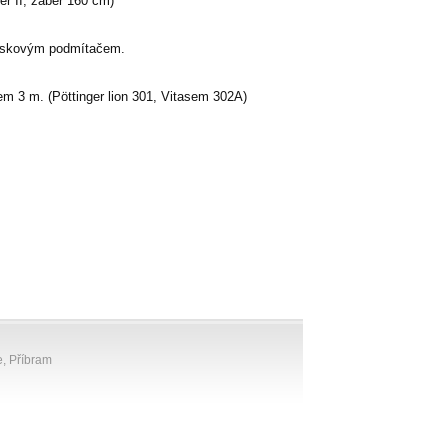
r II, záběr 160 cm)
diskovým podmítačem.
m 3 m. (Pöttinger lion 301, Vitasem 302A)
e, Příbram